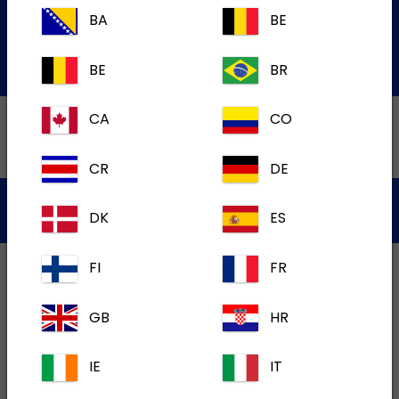
de Service à la Clientèle
BA
BE
Soumettre une question par courriel
BE
BR
CA
CO
CR
DE
Politique de Confidentialité
Conditions d'utilisation
DK
ES
Témoins
FI
FR
GB
HR
IE
IT