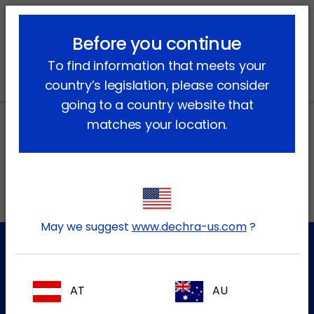
lock_outline
search
menu
Before you continue
Vous êtes ici:
Accueil
Actualités
2020
January
To find information that meets your
country’s legislation, please consider
going to a country website that
matches your location.
Adresses locales au Canada
EN
May we suggest
www.dechra-us.com
?
Service à la clientèle
AT
AU
Pour plus d'informations, veuillez contacter notre équipe