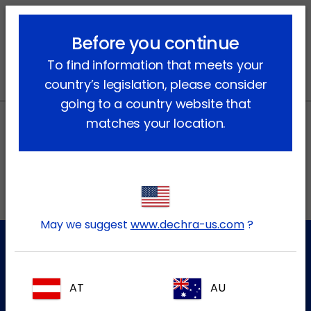
lock_outline
search
menu
Before you continue
Vous êtes ici:
Accueil
Actualités
2021
June
To find information that meets your
country’s legislation, please consider
going to a country website that
matches your location.
Adresses locales au Canada
EN
May we suggest
www.dechra-us.com
?
Service à la clientèle
AT
AU
Pour plus d'informations, veuillez contacter notre équipe