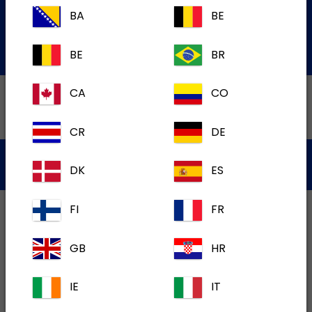
de Service à la Clientèle
BA
BE
Soumettre une question par courriel
BE
BR
CA
CO
CR
DE
Politique de Confidentialité
Conditions d'utilisation
DK
ES
Témoins
FI
FR
GB
HR
IE
IT