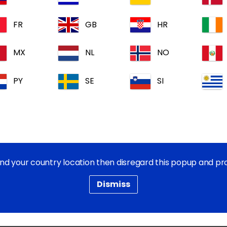
'informations, veuillez contacter notre équipe de Service à
FR
GB
HR
MX
NL
NO
Les Sites Coperatifs de Dechra
PY
SE
SI
Carrieres Dechra
Dechra Pharmaceuticals PLC
find your country location then disregard this popup and p
Témoins
Dismiss