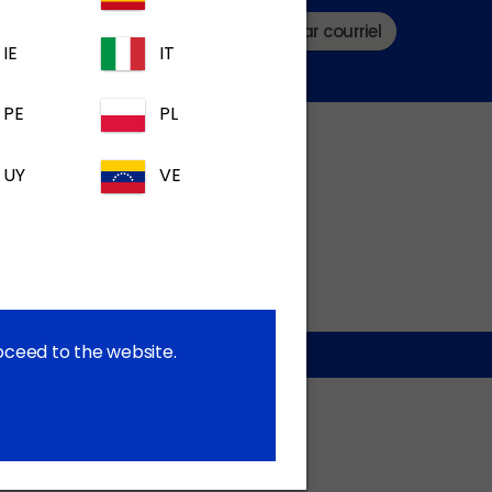
Soumettre une question par courriel
IE
IT
PE
PL
UY
VE
roceed to the website.