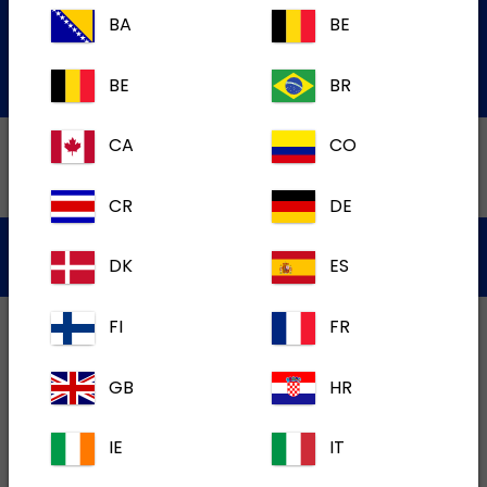
de Service à la Clientèle
BA
BE
Soumettre une question par courriel
BE
BR
CA
CO
CR
DE
Politique de Confidentialité
Conditions d'utilisation
DK
ES
Témoins
FI
FR
GB
HR
IE
IT