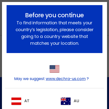
lock_outline
search
menu
Before you continue
Vous êtes ici:
Accueil
Actualités
2020
November
To find information that meets your
country’s legislation, please consider
going to a country website that
matches your location.
Adresses locales au Canada
EN
May we suggest
www.dechra-us.com
?
Service à la clientèle
AT
AU
Pour plus d'informations, veuillez contacter notre équipe