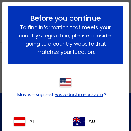
lock_outline
search
menu
Before you continue
Vous êtes ici:
Accueil
Actualités
2021
November
To find information that meets your
country’s legislation, please consider
going to a country website that
matches your location.
Adresses locales au Canada
EN
May we suggest
www.dechra-us.com
?
Service à la clientèle
AT
AU
Pour plus d'informations, veuillez contacter notre équipe