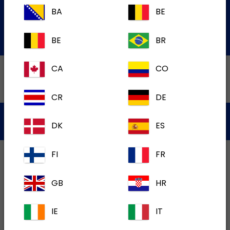
de Service à la Clientèle
BA
BE
Soumettre une question par courriel
BE
BR
CA
CO
CR
DE
Politique de Confidentialité
Conditions d'utilisation
DK
ES
Témoins
FI
FR
GB
HR
IE
IT