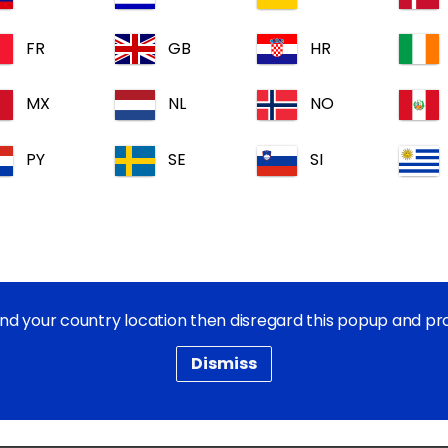
'informations, veuillez contacter notre équipe de Service à
FR
GB
HR
MX
NL
NO
Les Sites Coperatifs de Dechra
PY
SE
SI
Carrieres Dechra
Dechra Pharmaceuticals PLC
find your country location then disregard this popup and p
Témoins
Dismiss