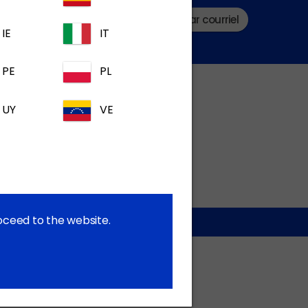
Soumettre une question par courriel
IE
IT
PE
PL
UY
VE
roceed to the website.