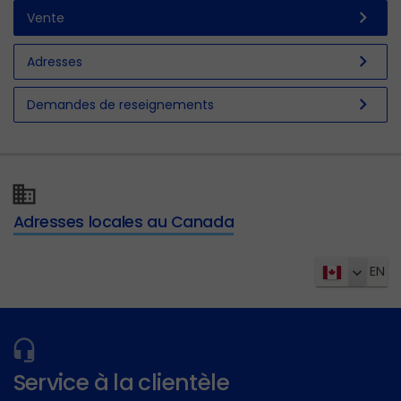
chevron_right
Vente
chevron_right
Adresses
chevron_right
Demandes de reseignements
Adresses locales au Canada
EN
Service à la clientèle