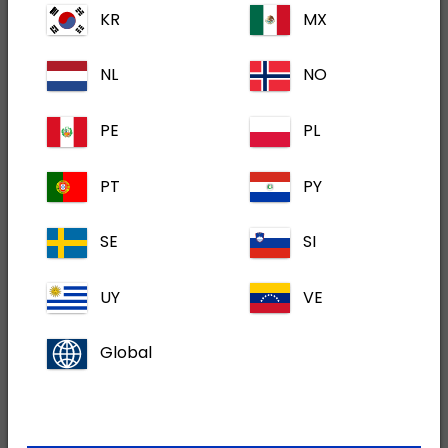
Colombie-Britannique
KR
MX
(604) 323-4169
denise.wiley@dechra.com
NL
NO
Peter Thomasen
PE
PL
Vallée du Fraser/Okanagan, Colombie-
Britannique
PT
PY
(778) 372-9870
Peter.Thomasen@dechra.com
SE
SI
UY
VE
Global
Cassie Jones
Nord Alberta/Nord Saskatchewan
(780) 235-4341
cassie.jones@dechra.com