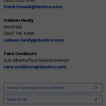
(902) 332-1290
frank.howell@dechra.com
Colleen Healy
Montreal
(514) 716-5495
colleen.healy@dechra.com
Tara Cockburn
Sud Alberta/Sud Saskatchewan
tara.cockburn@dechra.com
chevron_right
Service Technique et à la Clientèle
chevron_right
Siège Social