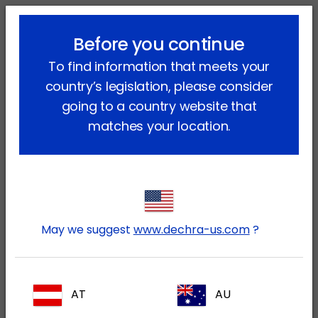
lock_outline
search
menu
Before you continue
Vous êtes ici:
Accueil
Contact
Vente
To find information that meets your
country’s legislation, please consider
Les Ventes
going to a country website that
matches your location.
Vincent Martel
Directeur National des Ventes
(450) 626-0221
vincent.martel@dechra.com
Linzi Martin
May we suggest
www.dechra-us.com
?
Directeur des Ventes - Canada ouest
linzi.martin@dechra.com
AT
AU
Veronique Chartrand