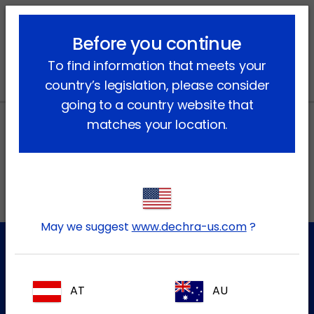
lock_outline
search
menu
Before you continue
Vous êtes ici:
Accueil
Actualités
2024
July
To find information that meets your
country’s legislation, please consider
going to a country website that
matches your location.
Adresses locales au Canada
EN
May we suggest
www.dechra-us.com
?
Service à la clientèle
AT
AU
Pour plus d'informations, veuillez contacter notre équipe