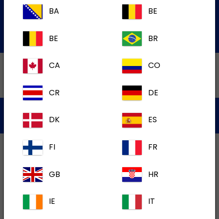
de Service à la Clientèle
BA
BE
Soumettre une question par courriel
BE
BR
CA
CO
CR
DE
Politique de Confidentialité
Conditions d'utilisation
DK
ES
Témoins
FI
FR
GB
HR
IE
IT