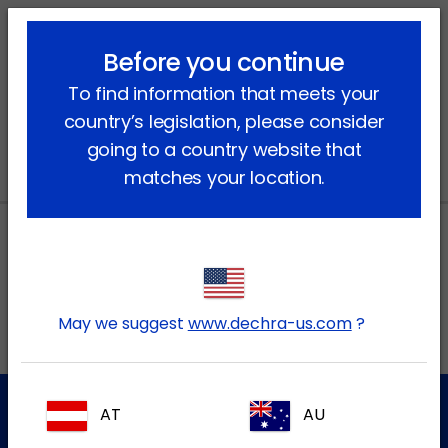
lock_outline
search
menu
Before you continue
Vous êtes ici:
Accueil
Produits
Animaux de compagnie
To find information that meets your
®
Chien
Médicaments
Nerfasin
country’s legislation, please consider
going to a country website that
matches your location.
Adresses locales au Canada
May we suggest
www.dechra-us.com
?
EN
AT
AU