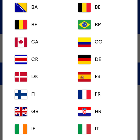
de Service à la Clientèle
BA
BE
Soumettre une question par courriel
BE
BR
CA
CO
CR
DE
Politique de Confidentialité
Conditions d'utilisation
DK
ES
Témoins
FI
FR
GB
HR
IE
IT