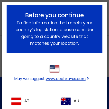
lock_outline
search
menu
Before you continue
Vous êtes ici:
Accueil
Actualités
2023
To find information that meets your
country’s legislation, please consider
going to a country website that
matches your location.
Adresses locales au Canada
EN
May we suggest
www.dechra-us.com
?
Service à la clientèle
AT
AU
Pour plus d'informations, veuillez contacter notre équipe