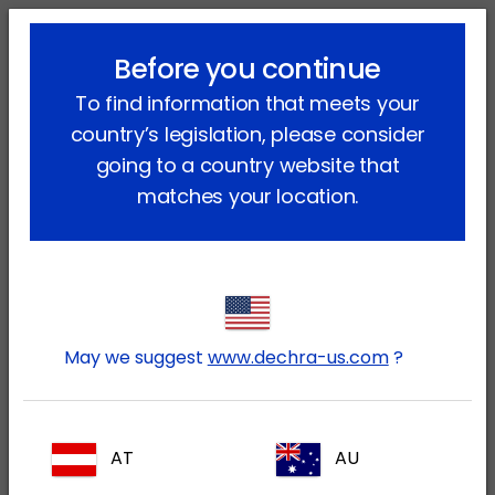
lock_outline
search
menu
Before you continue
Vous êtes ici:
Accueil
Produits
Animaux de compagnie
To find information that meets your
Chat
Médicaments
country’s legislation, please consider
Médicaments
going to a country website that
matches your location.
(12 produits)
Affiner la recherche
Type de prescription
Tous
May we suggest
www.dechra-us.com
?
Sans Ordonnance
(3)
Sur ordonnance
(9)
AT
AU
Aires Thérapeutiques