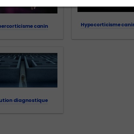
Hypocorticisme cani
ercorticisme canin
ution diagnostique