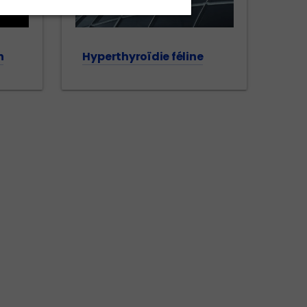
n
Hyperthyroïdie féline