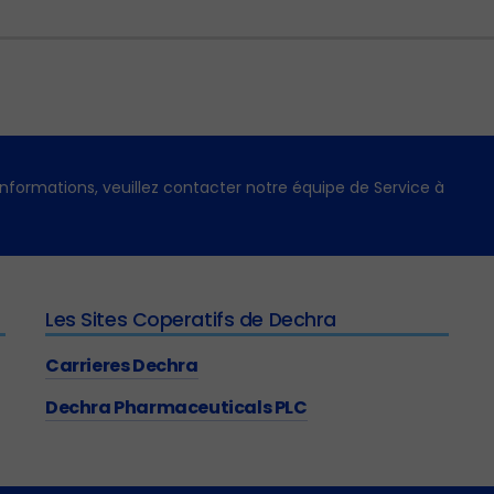
'informations, veuillez contacter notre équipe de Service à
Les Sites Coperatifs de Dechra
Carrieres Dechra
Dechra Pharmaceuticals PLC