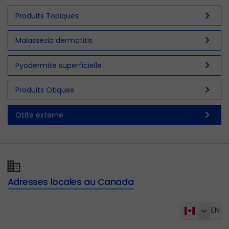
chevron_right
Produits Topiques
chevron_right
Malassezia dermatitis
chevron_right
Pyodermite superficielle
chevron_right
Produits Otiques
chevron_right
Otite externe
Adresses locales au Canada
EN