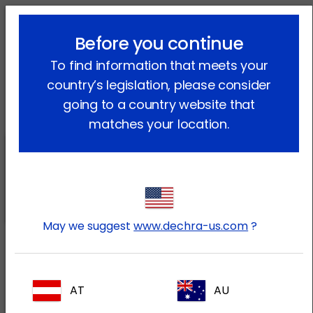
lock_outline
search
menu
Before you continue
Vous êtes ici:
Accueil
Produits
Animaux de compagnie
To find information that meets your
Chat
Produits OTC
Vetriscience
country’s legislation, please consider
Vetriscience
going to a country website that
matches your location.
Vetriscience NuCat Multivitamin+
May we suggest
www.dechra-us.com
?
Vetriscience Nu Cat Senior
AT
AU
Multivitamin+