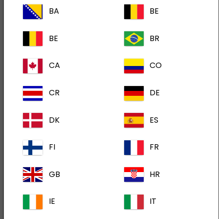
BA
BE
BE
BR
CA
CO
CR
DE
DK
ES
FI
FR
GB
HR
format(s)
30 Chewy Bites (Soft Chew)
IE
IT